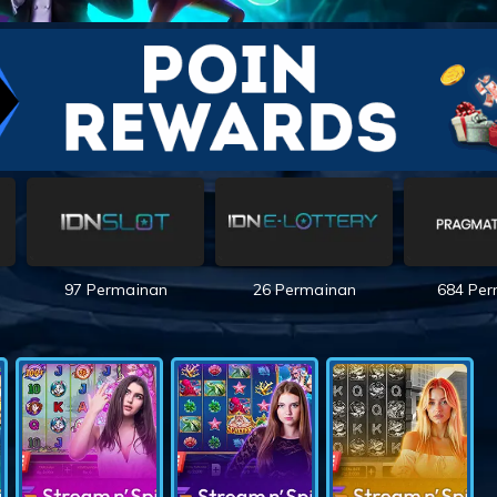
97 Permainan
26 Permainan
684 Pe