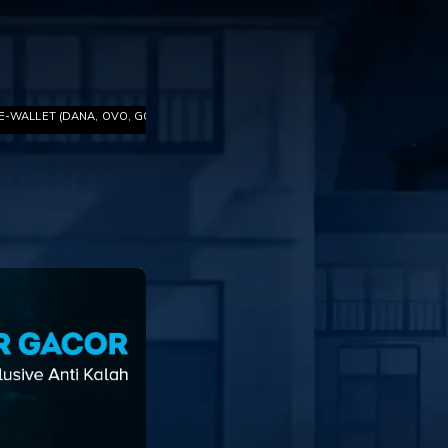
T (DANA, OVO, GOPAY, LINKAJA, SHOPEEPAY) .. NIKMATI KESERUAN GAME TE