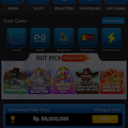
NEW
POKER
SLOTS
IDNLOTTERY
SPORTBOOKS
LIVE CASINO
TANGKAS
RTP
Slots Game
Lihat Semua
DEPOSIT
WITHDRAW
Idnslot
Pgsoft
Pragmatic
Slot Mania
No Limit City
HOT PICK
PROMOSI
RTP up to 97%
DOWNLOAD APLIKASI
REFERRAL
JACKPOT
Tournament Poker Prizes
08 August 2026
VIP MEMBER
Rp. 66,000,000
HUBUNGI KAMI