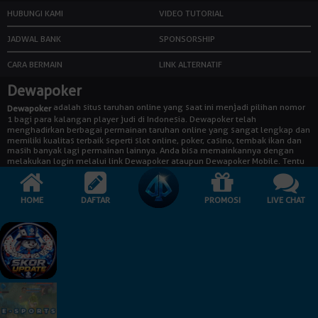
HUBUNGI KAMI
VIDEO TUTORIAL
JADWAL BANK
SPONSORSHIP
CARA BERMAIN
LINK ALTERNATIF
Dewapoker
adalah situs taruhan online yang saat ini menjadi pilihan nomor
Dewapoker
1 bagi para kalangan player judi di Indonesia. Dewapoker telah
menghadirkan berbagai permainan taruhan online yang sangat lengkap dan
memiliki kualitas terbaik seperti slot online, poker, casino, tembak ikan dan
masih banyak lagi permainan lainnya. Anda bisa memainkannya dengan
melakukan login melalui link Dewapoker ataupun Dewapoker Mobile. Tentu
saja game Dewapoker yang kami sediakan telah memiliki lisensi yang sah
untuk beroperasi di Indonesia maupun di Asia.
HOME
DAFTAR
PROMOSI
LIVE CHAT
siap membantu anda kapan pun untuk bergabung dengan
Dewapoker
mendaftarkan diri kalian secara aman dan nyaman dengan memastikan
pengisian formulir pendaftaran yang sudah disediakan dengan benar. Situs
dewapoker terpercaya di Indonesia telah memiliki server dari beberapa
negara di luar negeri dengan tingkat pengamanan data yang tinggi,
sehingga data dari para player akan terjaga keamanannya, player tentunya
akan bertransaksi tanpa merasa khawatir dan bisa bermain judi online
dengan santai dan aman.
Dewapoker : Situs Judi Online No. 1 Indonesia,