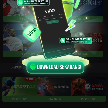
E-SPORTS