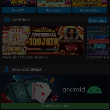
Super Wil...
Mahjong W...
Mahjong Ways
PROMOTION
Lihat Semua
TURNAMEN SPECIAL KEMERDEKAAN
CASH DROP GAME
DOWNLOAD APLIKASI