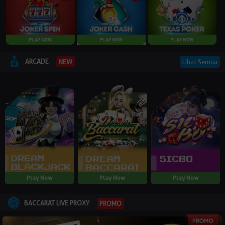
ARCADE
Lihat Semua
NEW
Play Now
Play Now
Play Now
BACCARAT LIVE PROXY
PROMO