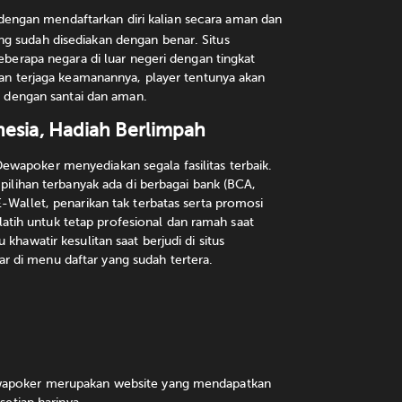
ngan mendaftarkan diri kalian secara aman dan
g sudah disediakan dengan benar. Situs
eberapa negara di luar negeri dengan tingkat
kan terjaga keamanannya, player tentunya akan
e dengan santai dan aman.
nesia, Hadiah Berlimpah
wapoker menyediakan segala fasilitas terbaik.
pilihan terbanyak ada di berbagai bank (BCA,
-Wallet, penarikan tak terbatas serta promosi
ilatih untuk tetap profesional dan ramah saat
hawatir kesulitan saat berjudi di situs
 di menu daftar yang sudah tertera.
ewapoker merupakan website yang mendapatkan