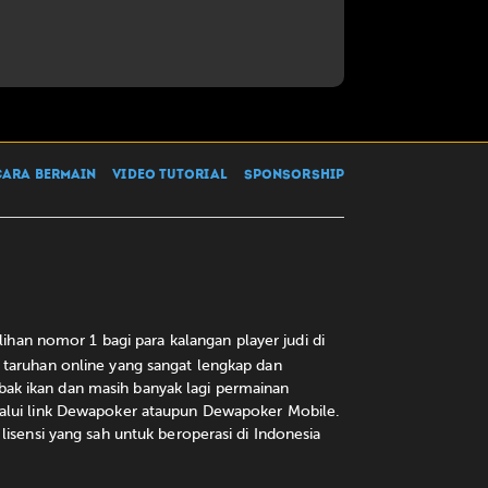
CARA BERMAIN
VIDEO TUTORIAL
SPONSORSHIP
ilihan nomor 1 bagi para kalangan player judi di
taruhan online yang sangat lengkap dan
embak ikan dan masih banyak lagi permainan
alui link Dewapoker ataupun Dewapoker Mobile.
isensi yang sah untuk beroperasi di Indonesia