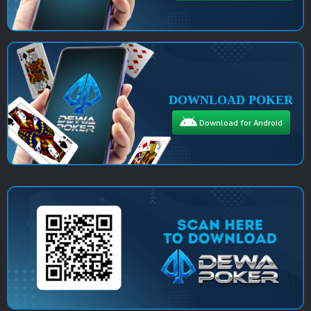
NEW
TANGKAS
RTP
DEPOSIT
DOWNLOAD POKER
WITHDRAW
Download for Android
PROMOSI
DOWNLOAD APLIKASI
REFERRAL
JACKPOT
VIP MEMBER
HUBUNGI KAMI