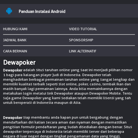
© Copyright 2026 d3w4p0krrz.xyz - All right reserved | 18+
Panduan Instalasi Android
HUBUNGI KAMI
VIDEO TUTORIAL
JADWAL BANK
SPONSORSHIP
CARA BERMAIN
LINK ALTERNATIF
Dewapoker
adalah situs taruhan online yang saat ini menjadi pilihan nomor
Dewapoker
1 bagi para kalangan player judi di Indonesia. Dewapoker telah
menghadirkan berbagai permainan taruhan online yang sangat lengkap dan
memiliki kualitas terbaik seperti slot online, poker, casino, tembak ikan dan
masih banyak lagi permainan lainnya. Anda bisa memainkannya dengan
melakukan login melalui link Dewapoker ataupun Dewapoker Mobile. Tentu
saja game Dewapoker yang kami sediakan telah memiliki lisensi yang sah
untuk beroperasi di Indonesia maupun di Asia.
siap membantu anda kapan pun untuk bergabung dengan
Dewapoker
mendaftarkan diri kalian secara aman dan nyaman dengan memastikan
pengisian formulir pendaftaran yang sudah disediakan dengan benar. Situs
dewapoker terpercaya di Indonesia telah memiliki server dari beberapa
negara di luar negeri dengan tingkat pengamanan data yang tinggi,