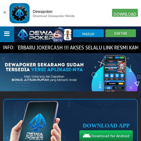
×
Dewapoker
DOWNLOAD
Download Dewapoker Mobile
AME TERBARU JOKERCASH !!! AKSES SELALU LINK RESMI KAMI 
INFO:
HOME
POKER
SLOT GAME
IDN E-LOTTERY
NEW
NEW
SPORTBOOK
LIVE CASINO
IDNLIVE
NEW
TOGEL
ESPORTS
ARCADE
DOWNLOAD APP
NEW
NEW
NEW
Download for Android
TEMBAK IKAN
IDNRAFFLE
IDNTRADE