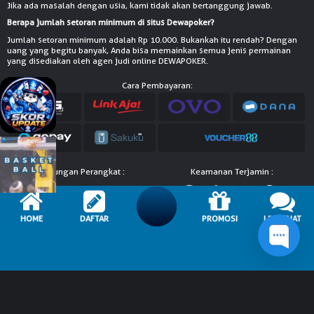
Jika ada masalah dengan usia, kami tidak akan bertanggung jawab.
Berapa jumlah setoran minimum di situs Dewapoker?
Jumlah setoran minimum adalah Rp 10.000. Bukankah itu rendah? Dengan
uang yang begitu banyak, Anda bisa memainkan semua jenis permainan
yang disediakan oleh agen judi online DEWAPOKER.
Cara Pembayaran:
Dukungan Perangkat :
Keamanan Terjamin :
HOME
DAFTAR
PROMOSI
LIVE CHAT
© Copyright 2026 d3w4p0krrz.xyz - All right reserved | 18+